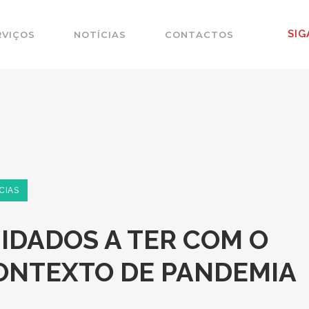
SIG
RVIÇOS
NOTÍCIAS
CONTACTOS
CIAS
UIDADOS A TER COM O
9: CUIDADOS A T
ONTEXTO DE PANDEMIA
M CONTEXTO DE 