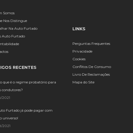
m Somos
e Nos Distingue
alhar Na Auto Furtado
LINKS
s Auto Furtado
Perguntas Frequentes
ntabilidade
Privacidade
actos
Cookies
Conflitos De Consumo
IGOS RECENTES
Livro De Reclamações
o que é o regime probatório para
Mapa do Site
s condutores?
8/2021
uto Furtado já pode pagar com
o universo!
8/2021