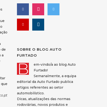
os
que
no
tação
à
SOBRE O BLOG AUTO
o de
 a
FURTADO
e
B
em-vindo/a ao blog Auto
Furtado!
Semanalmente, a equipa
tar
editorial da Auto Furtado publica
o que
artigos referentes ao setor
automobilístico.
co.pt
Dicas, atualizações das normas
rodoviárias, novos produtos e