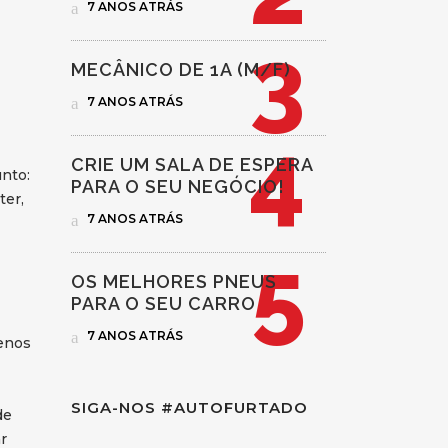
7 ANOS ATRÁS
MECÂNICO DE 1A (M/F)
7 ANOS ATRÁS
CRIE UM SALA DE ESPERA
nto:
PARA O SEU NEGÓCIO!
ter,
7 ANOS ATRÁS
OS MELHORES PNEUS
PARA O SEU CARRO
7 ANOS ATRÁS
menos
SIGA-NOS #AUTOFURTADO
de
r