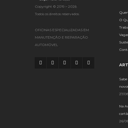
Copyright © 2019 – 2026
Que
Todos os direitos reservados.
O Qu
Trab
OFICINAS ESPECIALIZADAS EM
Vaga
MANUTENÇÃO E REPARAÇÃO
Suste
AUTOMÓVEL
Cont
ART
Sabe 
novo
27/0
Na A
cartã
26/0