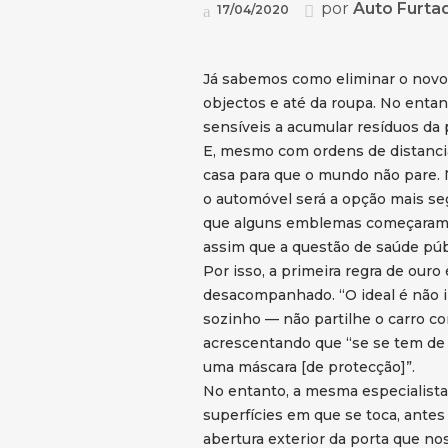
por
Auto Furta
17/04/2020
Já sabemos como eliminar o novo 
objectos e até da roupa. No enta
sensíveis a acumular resíduos da
E, mesmo com ordens de distancia
casa para que o mundo não pare. 
o automóvel será a opção mais seg
que alguns emblemas começaram a 
assim que a questão de saúde pú
Por isso, a primeira regra de ouro é
desacompanhado. “O ideal é não ir
sozinho — não partilhe o carro c
acrescentando que “se se tem de 
uma máscara [de protecção]”.
No entanto, a mesma especialista
superfícies em que se toca, antes
abertura exterior da porta que nos