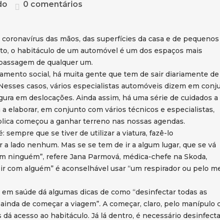
do
0 comentários
coronavírus das mãos, das superfícies da casa e de pequenos
nto, o habitáculo de um automóvel é um dos espaços mais
 passagem de qualquer um.
mento social, há muita gente que tem de sair diariamente de
Nesses casos, vários especialistas automóveis dizem em conju
ura em deslocações. Ainda assim, há uma série de cuidados a 
elaborar, em conjunto com vários técnicos e especialistas,
blica começou a ganhar terreno nas nossas agendas.
: sempre que se tiver de utilizar a viatura, fazê-lo
 a lado nenhum. Mas se se tem de ir a algum lugar, que se vá
om ninguém”, refere Jana Parmová, médica-chefe na Skoda,
ir com alguém” é aconselhável usar “um respirador ou pelo 
 em saúde dá algumas dicas de como “desinfectar todas as
 ainda de começar a viagem”. A começar, claro, pelo manípulo 
 dá acesso ao habitáculo. Já lá dentro, é necessário desinfecta