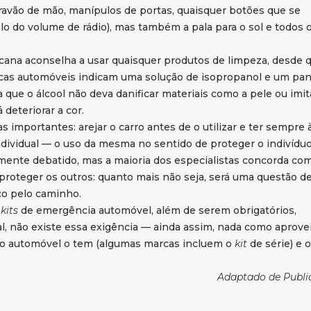
ravão de mão, manípulos de portas, quaisquer botões que se
lo do volume de rádio), mas também a pala para o sol e todos 
ana aconselha a usar quaisquer produtos de limpeza, desde 
rcas automóveis indicam uma solução de isopropanol e um pa
a que o álcool não deva danificar materiais como a pele ou imi
deteriorar a cor.
s importantes: arejar o carro antes de o utilizar e ter sempre 
ividual — o uso da mesma no sentido de proteger o indivídu
mente debatido, mas a maioria dos especialistas concorda com
proteger os outros: quanto mais não seja, será uma questão d
ço pelo caminho.
s
kits
de emergência automóvel, além de serem obrigatórios,
, não existe essa exigência — ainda assim, nada como aprovei
 o automóvel o tem (algumas marcas incluem o
kit
de série) e 
Adaptado de Publi