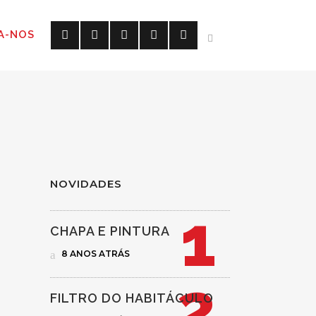
A-NOS
NOVIDADES
CHAPA E PINTURA
ER COM O
8 ANOS ATRÁS
PANDEMIA
FILTRO DO HABITÁCULO