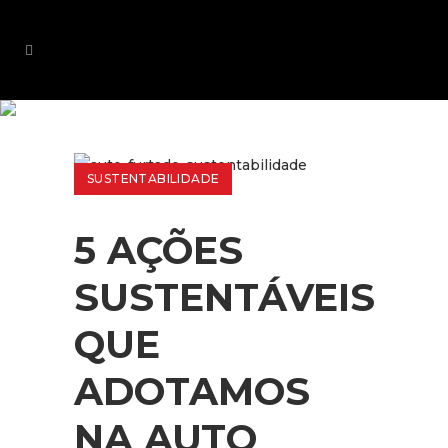
5 AÇÕES
SUSTENTÁVEIS
SUSTENTABILIDADE
QUE
5 AÇÕES
ADOTAMOS NA
SUSTENTÁVEIS
AUTO
QUE
FURTADO
ADOTAMOS
NA AUTO