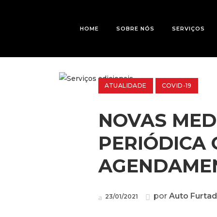
HOME
SOBRE NÓS
SERVIÇOS
ATUALIDADE
COVID-19
NOVAS MED
NOVAS MEDID
PERIÓDICA 
AGENDAME
por
Auto Furta
23/01/2021