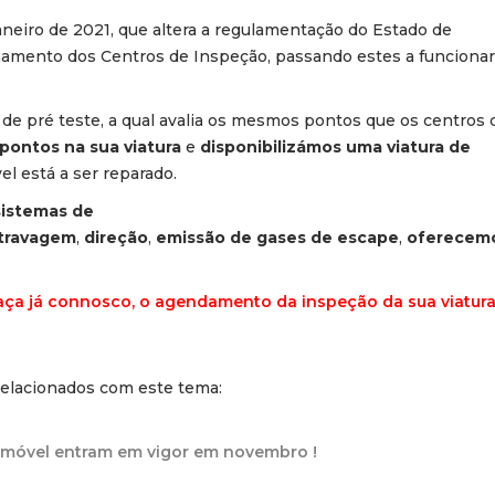
aneiro de 2021, que altera a regulamentação do Estado de
onamento dos Centros de Inspeção, passando estes a funcionar
de pré teste, a qual avalia os mesmos pontos que os centros 
pontos na sua viatura
e
disponibilizámos uma viatura de
l está a ser reparado.
sistemas de
travagem
,
direção
,
emissão de gases de escape
,
oferecemo
Faça já connosco, o agendamento da inspeção da sua viatura
relacionados com este tema:
omóvel entram em vigor em novembro !