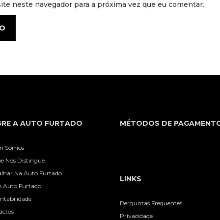
ite neste navegador para a próxima vez que eu comentar.
RE A AUTO FURTADO
MÉTODOS DE PAGAMENT
m Somos
e Nos Distingue
alhar Na Auto Furtado
LINKS
s Auto Furtado
ntabilidade
Perguntas Frequentes
actos
Privacidade