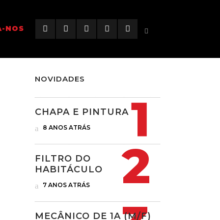
A-NOS
NOVIDADES
CHAPA E PINTURA
 OBRIGATÓRIA
8 ANOS ATRÁS
FILTRO DO
HABITÁCULO
7 ANOS ATRÁS
MECÂNICO DE 1A (M/F)